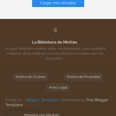
Cargar más entradas
La Biblioteca de Mictlán.
Un lugar dedicado a hablar sobre muchos temas, como análisis a
múltiples obras artísticas, sus maravillosos conceptos que nos
transmiten.
Política de Cookies
Política de Privacidad
Aviso Legal
Design by -
Blogger Templates
| Distributed by
Free Blogger
Templates
La Biblioteca de Mictlán. 2023
Editado por
Monetiza con Abrahan