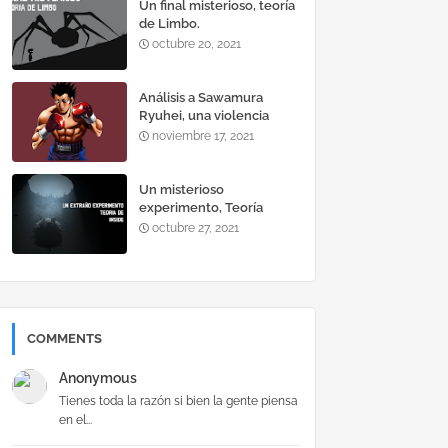
Un final misterioso, teoría
de Limbo.
octubre 20, 2021
Análisis a Sawamura
Ryuhei, una violencia
explosiva.
noviembre 17, 2021
Un misterioso
experimento, Teoría
Inside.
octubre 27, 2021
COMMENTS
Anonymous
Tienes toda la razón si bien la gente piensa
en el...