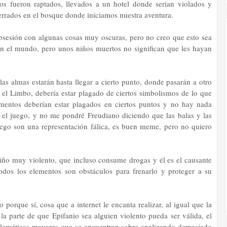
os fueron raptados, llevados a un hotel donde serian violados y
terrados en el bosque donde iniciamos nuestra aventura.
 obsesión con algunas cosas muy oscuras, pero no creo que esto sea
en el mundo, pero unos niños muertos no significan que les hayan
s almas estarán hasta llegar a cierto punto, donde pasarán a otro
, el Limbo, debería estar plagado de ciertos simbolismos de lo que
omentos deberían estar plagados en ciertos puntos y no hay nada
 el juego, y no me pondré Freudiano diciendo que las balas y las
uego son una representación fálica, es buen meme, pero no quiero
iño muy violento, que incluso consume drogas y él es el causante
dos los elementos son obstáculos para frenarlo y proteger a su
 porque sí, cosa que a internet le encanta realizar, al igual que la
 la parte de que Epifanio sea alguien violento pueda ser válida, el
blemáticas mayores que se encuentran sobre analizando demasiado