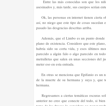
Entre las más conocidas son que los niñ
asesinados y, más tarde, sus cuerpos serían en
Ok, las personas en internet tienen cierta
así, no niego que este tipo de cosas sucedan 
pasado las desgracias descritas arriba.
Además, que el Limbo es un punto donde la
plano de existencia. Considero que este plano
habría sido su corta vida, y esos últimos m
parecido a algún falo o algo parecido en todo
metralletas que salen en unas secciones del j
meter eso en esta entrada.
En otras se menciona que Epifanio es un n
de la muerte de su hermana y suya y, que to
hermana.
Regresamos a ciertas temáticas oscuras solo
anterior no creo que conecte del todo, si bien
tema de las drogas lo considero ya poner pro