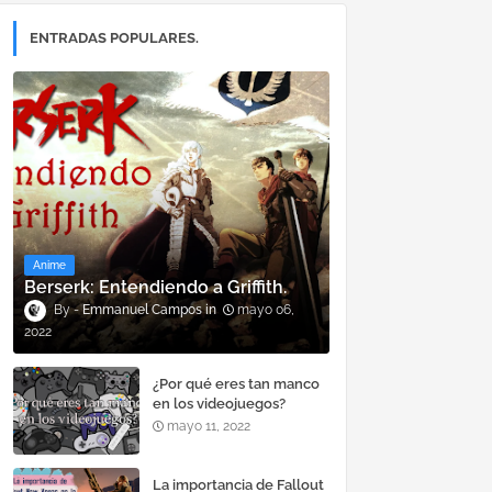
ENTRADAS POPULARES.
Anime
Berserk: Entendiendo a Griffith.
Emmanuel Campos
mayo 06,
2022
¿Por qué eres tan manco
en los videojuegos?
mayo 11, 2022
La importancia de Fallout