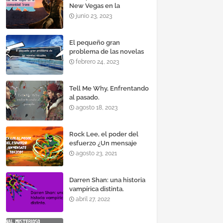
New Vegas en la
comunidad Trans
junio 23, 2023
El pequeño gran
problema de las novelas
visuales.
febrero 24, 2023
Tell Me Why, Enfrentando
al pasado.
agosto 18, 2023
Rock Lee, el poder del
esfuerzo ¿Un mensaje
toxico?.
agosto 23, 2021
Darren Shan: una historia
vampírica distinta.
abril 27, 2022