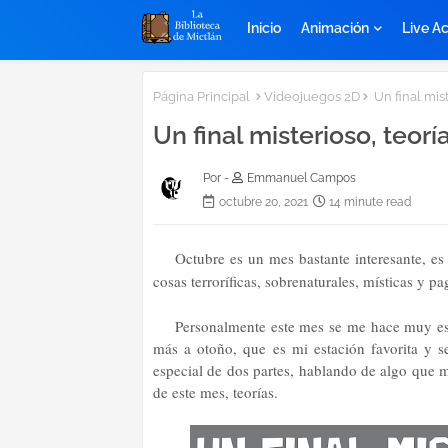
Inicio
Animación
Live Ac
Página Principal
Videojuegos 2D
Un final mis
Un final misterioso, teor
Por -
Emmanuel Campos
octubre 20, 2021
14 minute read
Octubre es un mes bastante interesante, es 
cosas terroríficas, sobrenaturales, místicas y pa
Personalmente este mes se me hace muy esp
más a otoño, que es mi estación favorita y 
especial de dos partes, hablando de algo que 
de este mes, teorías.