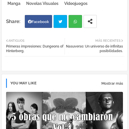
Manga
Novelas Visuales
Videojuegos
Facebook
Twi
Wh
ANTIGUOS
MÁS RECIENTES
Primeras impresiones: Dungeons of
Nasuverso: Un universo de infinitas
tter
atsa
Hinterberg.
posibilidades.
pp
YOU MAY LIKE
Mostrar más